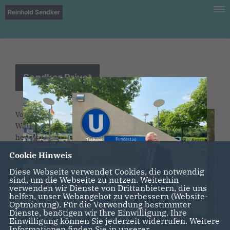
Reinhold Sendker
Sendker Privat
Vor 66 Jahren wurde ich im Kreis
Warendorf geboren und bin bis
heute hier zu Hause. Mit meiner
Frau Elisabeth und unseren drei
Cookie Hinweis
Kindern lebe ich in Ennigerloh-
Westkirchen, fühle mich hier
Diese Webseite verwendet Cookies, die notwendig
sind, um die Webseite zu nutzen. Weiterhin
pudelwohl und arbeite mit viel
verwenden wir Dienste von Drittanbietern, die uns
Herzblut für die Anliegen meiner
helfen, unser Webangebot zu verbessern (Website-
Optmierung). Für die Verwendung bestimmter
Heimat.
Dienste, benötigen wir Ihre Einwilligung. Ihre
Einwilligung können Sie jederzeit widerrufen. Weitere
Die wichtigste Voraussetzung für
Informationen finden Sie in unserer