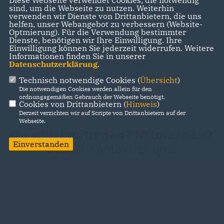
Diese Webseite verwendet Cookies, die notwendig
Wahlkreisbüro Reinhold Sendker MdB
sind, um die Webseite zu nutzen. Weiterhin
verwenden wir Dienste von Drittanbietern, die uns
Stiftsbleiche 6
helfen, unser Webangebot zu verbessern (Website-
48231 Warendorf
Optmierung). Für die Verwendung bestimmter
Dienste, benötigen wir Ihre Einwilligung. Ihre
Einwilligung können Sie jederzeit widerrufen. Weitere
Telefon: 02581 / 941611
Informationen finden Sie in unserer
E-Mail: reinhold.sendker@bundestag.de
Datenschutzerklärung
.
Technisch notwendige Cookies (
Übersicht
)
Die notwendigen Cookies werden allein für den
ordnungsgemäßen Gebrauch der Webseite benötigt.
Cookies von Drittanbietern (
Hinweis
)
Derzeit verzichten wir auf Scripte von Drittanbietern auf der
Webseite.
Du willst mitreden? Mitmachen?
Einverstanden
Super! Kontaktier uns!