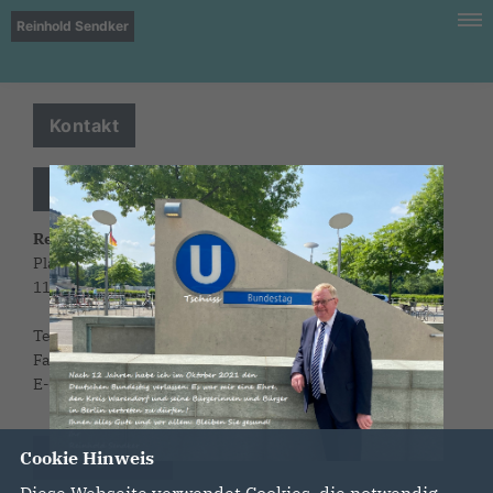
Reinhold Sendker
Kontakt
Geschäftsstelle
Reinhold Sendker MdB
Platz der Republik 1
11011 Berlin
Telefon: 030 / 227 - 75423
Fax: 030 / 227 - 76523
E-Mail: reinhold.sendker@bundestag.de
Zweigstelle
Cookie Hinweis