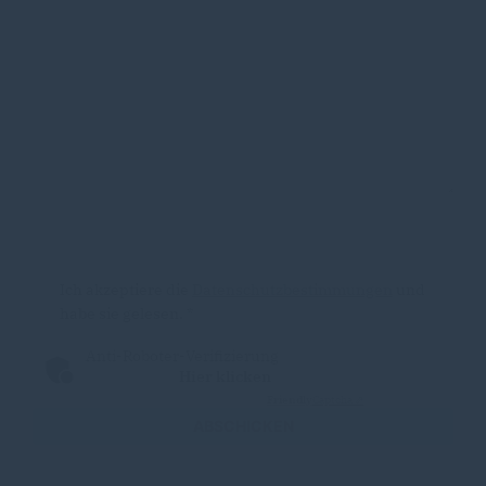
Ich akzeptiere die
Datenschutzbestimmungen
und
habe sie gelesen.
*
Anti-Roboter-Verifizierung
Hier klicken
Friendly
Captcha ⇗
ABSCHICKEN