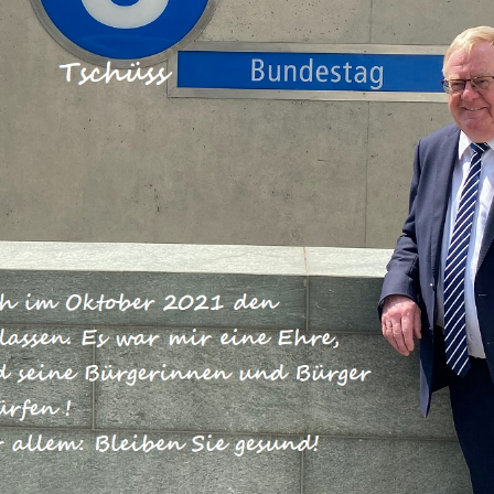
Deutschland mit einem
hren wegen zu hoher Nitratwerte im
t die Arbeitsgruppe Ernährung und
SU-Bundestagsfraktion: Unsere
r Nitratgehalt im Grundwasser, der 
cht wird, teilweise kontinuierlich
auch ansteigt. Deshalb ist es sinnvoll
er anzupassen. Diese Verordnung ist
ir in Deutschland die EU-
setzen. Daran arbeitet die
ntensiv. Die CDU/CSU-Fraktion geht
eslandwirtschaftsministerium zeitna
rd.
g der EU-Kommission, ein Vertragsverletzungsverfahren 