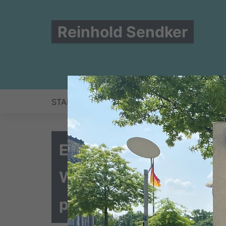
Reinhold Sendker
START
NEWS
ZUR PERSON
BERLIN
EU-Vertragsverletzun
Wasser ist überflüssi
praktische Düngerege