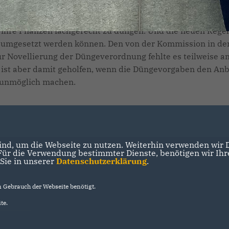
sig. Unser Ziel ist es, die Düngeverordnung praxisgerecht
hen Lösungen, die regionale Gegebenheiten berücksichtige
 ihre Pflanzen fachgerecht zu düngen. Und die neuen Rege
 umgesetzt werden können. Den von der Kommission in de
 Novellierung der Düngeverordnung fehlte es teilweise a
m ist aber damit geholfen, wenn die Düngevorgaben den An
 unmöglich machen.
nd, um die Webseite zu nutzen. Weiterhin verwenden wir Di
r die Verwendung bestimmter Dienste, benötigen wir Ihre 
 Sie in unserer
Datenschutzerklärung
.
Gebrauch der Webseite benötigt.
te.