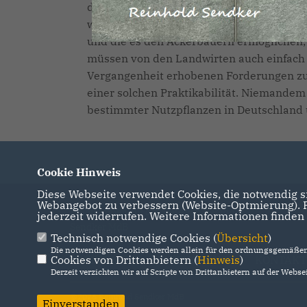
die Bundesregierung einzuleiten, überflüs
weiterzuentwickeln. Das heißt, wir brauc
und die es den Ackerbauern ermöglichen,
müssen von den Landwirten auch einfach
Vergangenheit erhobenen Forderungen zur
einer solchen Praktikabilität. Niemande
bestimmter Nutzpflanzen in Deutschland
Cookie Hinweis
Diese Webseite verwendet Cookies, die notwendig si
Webangebot zu verbessern (Website-Optmierung). Fü
Willkommen auf der Seite von Reinhold
jederzeit widerrufen. Weitere Informationen finden
Sendker MdB
Technisch notwendige Cookies (
Übersicht
)
Die notwendigen Cookies werden allein für den ordnungsgemäßen 
Cookies von Drittanbietern (
IMPRESSUM
DATENSCHUTZ
Hinweis
)
KONTAKT
Derzeit verzichten wir auf Scripte von Drittanbietern auf der Websei
@2026 Reinhold Sendker MdB
Einverstanden