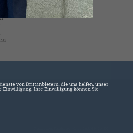
n
ln
r
n
bau
enste von Drittanbietern, die uns helfen, unser
Einwilligung. Ihre Einwilligung können Sie
Realisation: Sharkness Media GmbH & Co. KG