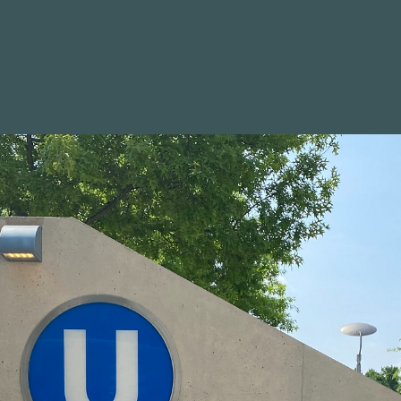
WAHLKREIS
POSITIONEN
BILDER
NEWSLETTER
gsverfahren wegen Nitraten i
g - Deutschland braucht
ln