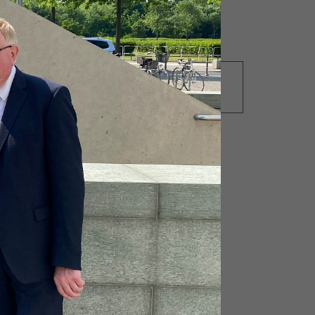
11.07.2014
Anpassung der
Hofabgabeklausel
von
,
h
gegen