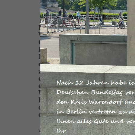
Die EU-Kommission droht 
Vertragsverletzungsverfa
Grundwasser. Dazu erklär
Landwirtschaft der CDU/C
Messungen zeigen, dass de
der Landwirtschaft verursa
zurückgeht, teilweise aber 
die Düngeverordnung weit
das Instrument, mit dem w
Wasserrahmenrichtlinie um
Bundesregierung bereits i
davon aus, dass das Bund
einen Entwurf vorlegen wi
Vor diesem Hintergrund ist die Androhun