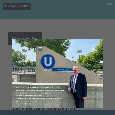
Reinhold Sendker
Sterbehilfe
Ich spreche mich ganz entschieden für
ein gesetzliches Verbot sowohl der
erwerbsmäßigen als auch der
nichtkommerziellen, organisierten
Suizidhilfe aus. Sterbehilfe darf nicht
als normale gesellschaftliche
Dienstleistung verstanden werden mit
der Folge, den Menschen zur