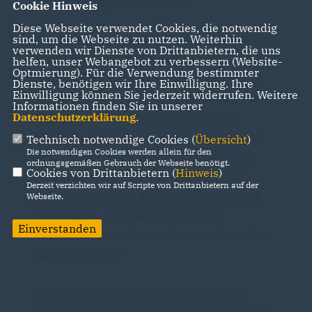
Selbsttötung zu verleiten.
Cookie Hinweis
Diese Webseite verwendet Cookies, die notwendig
sind, um die Webseite zu nutzen. Weiterhin
Den „ärztlich assistierten Suizid“ lehne
verwenden wir Dienste von Drittanbietern, die uns
eindeutig ab. Die Form aktiver
helfen, unser Webangebot zu verbessern (Website-
Optmierung). Für die Verwendung bestimmter
Sterbehilfe aus der Sicht christlicher
Dienste, benötigen wir Ihre Einwilligung. Ihre
Einwilligung können Sie jederzeit widerrufen. Weitere
Ethik nicht vertretbar. Das Leben ist
Informationen finden Sie in unserer
Datenschutzerklärung
.
Gottgegeben und nicht verfügbar.
Folglich sollte es bis zuletzt geschützt
Technisch notwendige Cookies (
Übersicht
)
Die notwendigen Cookies werden allein für den
sein. Schon im Eid des Hippokrates
ordnungsgemäßen Gebrauch der Webseite benötigt.
Cookies von Drittanbietern (
Hinweis
)
findet sich die Formulierung: „Nie
Derzeit verzichten wir auf Scripte von Drittanbietern auf der
werde ich jemandem, auch nicht auf
Webseite.
Verlangen, ein tödliches Mittel
Einverstanden
verabreichen oder auch nur einen Rat
dazu erteilen.“
Mit der Praxis eines ärztlich assistieren Suizid,
verbinde ich die große Sorge, einer schleichenden