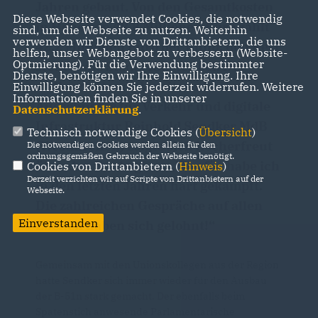
Jahren gebaut. Von den Gesamtkosten
Diese Webseite verwendet Cookies, die notwendig
in Höhe von 48,8 Millionen Euro zahlt
sind, um die Webseite zu nutzen. Weiterhin
verwenden wir Dienste von Drittanbietern, die uns
42,2 Millionen Euro der Bund, den Rest
helfen, unser Webangebot zu verbessern (Website-
Optmierung). Für die Verwendung bestimmter
steuert die Stadt Münster bei. Der
Dienste, benötigen wir Ihre Einwilligung. Ihre
stellvertretende Vorsitzende des
Einwilligung können Sie jederzeit widerrufen. Weitere
Informationen finden Sie in unserer
Ausschusses für Verkehr und digitale
Datenschutzerklärung
.
Infrastruktur Reinhold Sendker MdB
Technisch notwendige Cookies (
Übersicht
)
(Westkirchen) zeigte sich hocherfreut
Die notwendigen Cookies werden allein für den
ordnungsgemäßen Gebrauch der Webseite benötigt.
über den Baubeginn: „Hierfür habe ich
Cookies von Drittanbietern (
Hinweis
)
Derzeit verzichten wir auf Scripte von Drittanbietern auf der
in den letzten Jahren hart gekämpft.
Webseite.
Die zahlreichen Gespräche auf allen
Einverstanden
Ebenen haben sich gelohnt!“
Gemeinsam mit den Unionskollegen aus der Region
hatte Sendker sich immer wieder für den Ausbau
der B-51n stark gemacht. Der ebenfalls beim
Spatenstich anwesende Parlamentarische