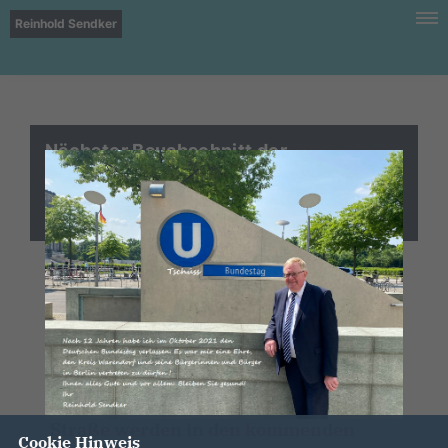
Reinhold Sendker
Nächster Bauabschnitt der
Ortsumgehung Münster wird in Angriff
genommen
Mit dem offiziellen Spatenstich durch
Vertreter von Bund und Land haben die
Arbeiten für den weiteren Abschnitt
der B51-Ortsumgehung Münster
offiziell begonnen. 2,6 Kilometer
Straße werden in den kommenden
Cookie Hinweis