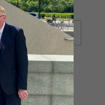
10.06.2016
old
Verhältnismäßigkeit der
Sanktionen bei EU-
Agrarförderung
gewährleisten
als
hen
ekt