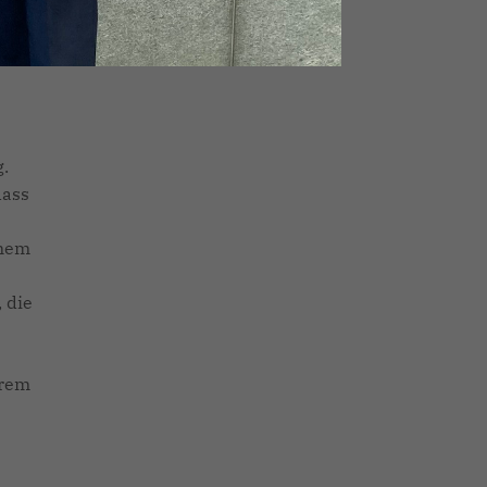
.
dass
inem
 die
arem