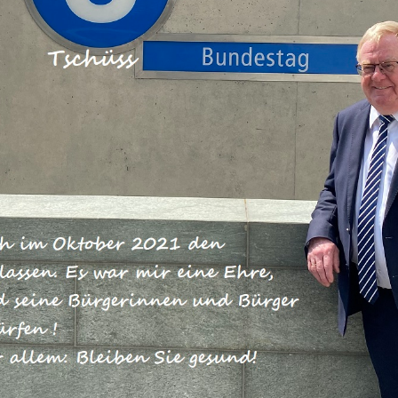
chen Bundestagsabgeordneten Reinh
 jetzt der Vorstand des
isverbandes mit seinem Vorsitzenden
u einem agrarpolitischen
rlin. „Ich freue mich sehr, dass ich
schaftsminister Christian Schmidt, 
Westfälisch-Lippischen
 Johannes Röring MdB, für dieses
nnte.“ Beide hatten ohne zu zögern
So konnten die Vertreter der heimisc
us erster Hand erhalten und ihre
nkrete Verbesserungsvorschläge dir
. Zwei Stunden lang wurde im Jakob-
 Bundestages rege debattiert. Und
ichlich. Unter anderem die weitere