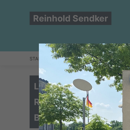
Reinhold Sendker
START
NEWS
ZUR PERSON
BERLIN
Landwirtschaftlicher 
Reinhold Sendker MdB 
Bundeslandwirtschaft