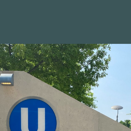
WAHLKREIS
POSITIONEN
BILDER
NEWSLETTER
Kreisverband auf Einladung v
in Berlin: Diskussion mit
sminister Schmidt