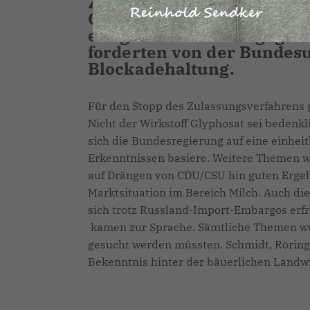
Zulassung des Pflanzensch
Gesprächsstoff. An dieser 
einig in ihrer Kritik geg
forderten von der Bundes
Blockadehaltung.
Für den Stopp des Zulassungsverfahrens 
Nicht der Wirkstoff Glyphosat sei bedenk
sich die Bundesregierung auf eine einheitl
Erkenntnissen basiere. Weitere Themen w
auf Drängen von CDU/CSU hin guten Ergeb
Marktsituation im Bereich Milch. Auch die
sich trotz Russland-Import-Embargos erfr
kamen zur Sprache. Sämtliche Themen wu
gesucht werden müssten. Schmidt, Röring
Bekenntnis hinter der bäuerlichen Landwi