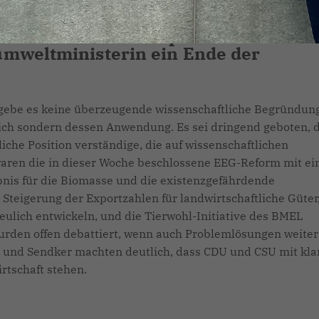
utzmittels Glyphosat sorgte für
Stelle waren sich die Unionspolitiker
enüber dem Koalitionspartner SPD und
umweltministerin ein Ende der
gebe es keine überzeugende wissenschaftliche Begründung
lich sondern dessen Anwendung. Es sei dringend geboten, 
iche Position verständige, die auf wissenschaftlichen
aren die in dieser Woche beschlossene EEG-Reform mit e
nis für die Biomasse und die existenzgefährdende
 Steigerung der Exportzahlen für landwirtschaftliche Güter,
eulich entwickeln, und die Tierwohl-Initiative des BMEL
rden offen debattiert, wenn auch Problemlösungen weiter
 und Sendker machten deutlich, dass CDU und CSU mit kl
rtschaft stehen.