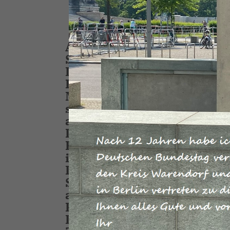
Auf Einladung des heimis
Sendker (Westkirchen) kam
Landwirtschaftlichen Kre
Hermann Schulze-Zumloh z
Meinungsaustausch nach Be
sowohl den Bundeslandwirt
auch den Präsidenten des 
Landwirtschaftsverbandes
Fachgespräch gewinnen ko
ihre Teilnahme zugesagt. 
Landwirte Informationen a
Sorgen, Nöte aber auch ko
an der „Spitze“ vortragen
Kaiser-Haus des Deutschen
Diskussionsstoff gab es re