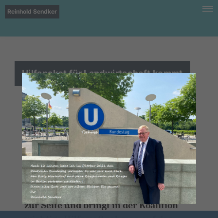
Reinhold Sendker
Hilfspaket für Landwirtschaft kommt
Am heutigen Donnerstag berät der
Deutsche Bundestag ein Gesetz zum
Erlass und zur Änderung
marktordnungsrechtlicher
Vorschriften sowie zur Änderung des
Einkommensteuergesetzes. Die
Unionsfraktion steht den Landwirten
zur Seite und bringt in der Koalition