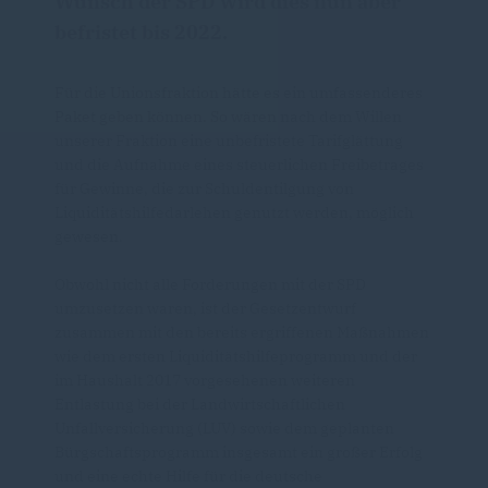
Wunsch der SPD wird dies nun aber
befristet bis 2022.
Für die Unionsfraktion hätte es ein umfassenderes
Paket geben können. So wären nach dem Willen
unserer Fraktion eine unbefristete Tarifglättung
und die Aufnahme eines steuerlichen Freibetrages
für Gewinne, die zur Schuldentilgung von
Liquiditätshilfedarlehen genutzt werden, möglich
gewesen.
Obwohl nicht alle Forderungen mit der SPD
umzusetzen waren, ist der Gesetzentwurf
zusammen mit den bereits ergriffenen Maßnahmen
wie dem ersten Liquiditätshilfeprogramm und der
im Haushalt 2017 vorgesehenen weiteren
Entlastung bei der Landwirtschaftlichen
Unfallversicherung (LUV) sowie dem geplanten
Bürgschaftsprogramm insgesamt ein großer Erfolg
und eine echte Hilfe für die deutsche