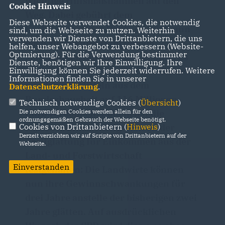
wichtige Hilfsmaßnahmen auf den
Cookie Hinweis
Weg. Dabei gebührt dem
Diese Webseite verwendet Cookies, die notwendig
Koalitionspartner Dank, der sich nun
sind, um die Webseite zu nutzen. Weiterhin
verwenden wir Dienste von Drittanbietern, die uns
doch zu den unterstützenden
helfen, unser Webangebot zu verbessern (Website-
Optmierung). Für die Verwendung bestimmter
Maßnahmen durchringen konnte. Es
Dienste, benötigen wir Ihre Einwilligung. Ihre
bleibt dabei, die europäischen Gelder
Einwilligung können Sie jederzeit widerrufen. Weitere
Informationen finden Sie in unserer
werden mit Mitteln aus dem
Datenschutzerklärung
.
Bundeshaushalt auf 116 Millionen
Technisch notwendige Cookies (
Übersicht
)
Euro verdoppelt. Zudem hat die
Die notwendigen Cookies werden allein für den
ordnungsgemäßen Gebrauch der Webseite benötigt.
Unionsfraktion erfolgreich an der
Cookies von Drittanbietern (
Hinweis
)
Derzeit verzichten wir auf Scripte von Drittanbietern auf der
Tarifglättung für Einkommen aus der
Webseite.
Land- und Forstwirtschaft
Einverstanden
festgehalten: Die Landwirte können
nun ihre Gewinnschwankungen für
drei Jahre anstelle der bisherigen zwei
Jahre glätten. Auf ausdrücklichen