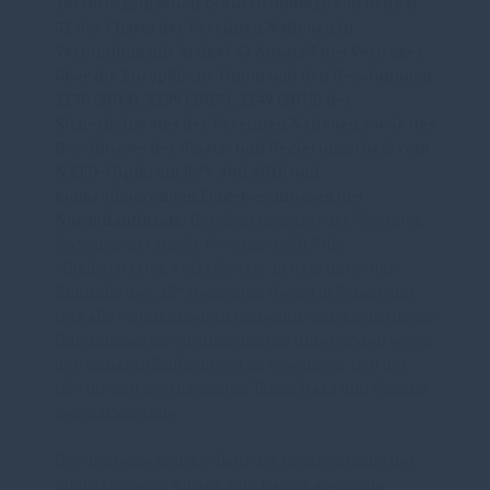
Terrororganisation IS auf Grundlage von Artikel
51 der Charta der Vereinten Nationen in
Verbindung mit Artikel 42 Absatz 7 des Vertrages
über die Europäische Union und den Resolutionen
2170 (2014), 2199 (2015), 2249 (2015) des
Sicherheitsrates der Vereinten Nationen sowie des
Beschlusses der Staats- und Regierungschefs vom
NATO-Gipfel am 8./9. Juli 2016 und
konkretisierenden Folgebeschlüssen des
Nordatlantikrats.
Der Sicherheitsrat der Vereinten
Nationen hat am 20. November 2015 die
Mitgliedstaaten aufgefordert, in dem unter der
Kontrolle des „IS“ stehenden Gebiet in Syrien und
Irak alle Maßnahmen zu ergreifen, um terroristische
Handlungen zu verhüten und zu unterbinden sowie
den sicheren Zufluchtsort zu beseitigen, den der
IS“ für sich in erheblichen Teilen Iraks und Syriens
geschaffen hatte.
Der deutsche Beitrag dient der Unterstützung der
internationalen Allianz zum Kampf gegen die