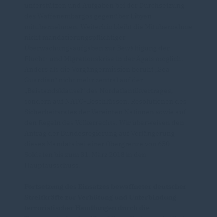
unterstützen und Aufgaben bei der Durchsetzung
des Waffenembargos gegenüber Libyen
mitübernehmen. Weiterhin bleibt die Mitübernahme
nicht mandatierungspflichtiger
Überwachungsaufgaben zur Bewältigung der
Flucht- und Migrationskrise in der Ägäis möglich.
Anders als die Vorgängermission beruht „Sea
Guardian“ nicht mehr zentral auf der
Beistandsklausel“ des Nordatlantikvertrages,
sondern auf NATO-Beschlüssen, Resolutionen des
Sicherheitsrates der Vereinten Nationen sowie auf
den Regeln des Völkerrechts. Wir überweisen den
Antrag der Bundesregierung auf Verlängerung
dieses Mandats bei einer Obergrenze von 650
Soldaten bis zum 31. März 2018 in den
Hauptausschuss.
Fortsetzung des Einsatzes bewaffneter deutscher
Streitkräfte zur Verhütung und Unterbindung
terroristischer Handlungen durch die