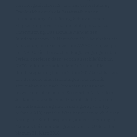
Terrororganisation „IS“ und zur Unterstützung
Frankreichs durch die Bereitstellung von
Luftbetankung, Aufklärung, Schutz in einem
Flugzeugträgerverband und Stabspersonal zur
Unterstützung. Das aktuelle Mandat des
Bundestags vom 10. November 2016 beinhaltet die
Ausweitung des Einsatzes um AWACS-Flugzeuge
der NATO. Sie überwachen Flugbewegungen über
Syrien, operieren dazu jedoch ausschließlich im
NATO- oder internationalem Luftraum. Die
Bundesregierung hat am 7. Juni 2017 beschlossen,
das deutsche Einsatzkontingent aus Incirlik
abzuziehen und nach Jordanien zu verlegen.
Inzwischen ist am neuen Standort in Al-Asrak in
Jordanien die volle Einsatzbereitschaft (Tornados
zur Luftaufklärung und Tankflugzeug vom Typ
Airbus A 310) erreicht. Wir überweisen auch diesen
Antrag der Bundesregierung auf Verlängerung des
Mandats bei einer Obergrenze von 1.200 Soldaten
bis zum 31. März 2018.