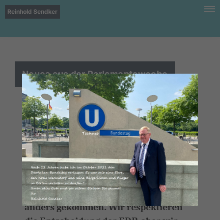
Reinhold Sendker
Neues aus der Parlamentswoche
Wir waren bei den
Sondierungsverhandlungen am
Sonntag nah an einer inhaltlichen
Einigung, wir standen kurz vor dem
Durchbruch. Wir hatten in zahlreichen
Punkten Einigungen erzielt, die gut für
unser Land gewesen wären. Nun ist es
anders gekommen. Wir respektieren