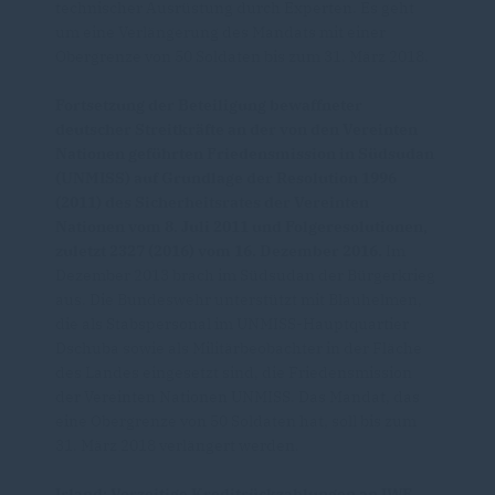
technischer Ausrüstung durch Experten. Es geht
um eine Verlängerung des Mandats mit einer
Obergrenze von 50 Soldaten bis zum 31. März 2018.
Fortsetzung der Beteiligung bewaffneter
deutscher Streitkräfte an der von den Vereinten
Nationen geführten Friedensmission in Südsudan
(UNMISS) auf Grundlage der Resolution 1996
(2011) des Sicherheitsrates der Vereinten
Nationen vom 8. Juli 2011 und Folgeresolutionen,
zuletzt 2327 (2016) vom 16. Dezember 2016.
Im
Dezember 2013 brach im Südsudan der Bürgerkrieg
aus. Die Bundeswehr unterstützt mit Blauhelmen,
die als Stabspersonal im UNMISS-Hauptquartier
Dschuba sowie als Militärbeobachter in der Fläche
des Landes eingesetzt sind, die Friedensmission
der Vereinten Nationen UNMISS. Das Mandat, das
eine Obergrenze von 50 Soldaten hat, soll bis zum
31. März 2018 verlängert werden.
Irland: Vorzeitige Kreditrückzahlungen an IWF,