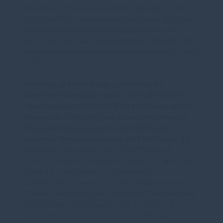
besondere Führungsverantwortung trägt. In der
NATO läuft die Diskussion aktuell eher in Richtung
erneuter Erhöhung der Truppenpräsenz. Zur
Beratung steht eine Verlängerung des Mandats mit
einer Obergrenze von 980 Soldaten bis zum 31. März
2018.
Fortsetzung der Beteiligung bewaffneter
deutscher Streitkräfte an der AU-/VN-Hybrid-
Operation in Darfur (UNAMID) auf Grundlage der
Resolution 1769 (2007) des Sicherheitsrates der
Vereinten Nationen vom 31. Juli 2007 und
folgender Resolution, zuletzt 2363 (2017) vom 29.
Juni 2017.
Kernauftrag von UNAMID (United
Nations-African Union Hybrid Mission in Darfur im
Sudan) ist die Unterstützung des Darfur-
Friedensabkommens vom 5. Mai 2006 sowie der
Friedensverhandlungen. Wir stellen Einzelpersonal
in den Stäben und Experten, z.B. Logistik-, IT-,
medizinische Unterstützung sowie Hilfe bei