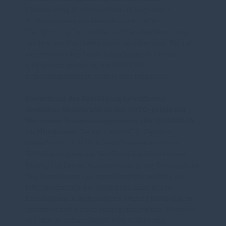
Überweisung durch das Plenum begründet.
Zudem werden wir einen Ausschuss für
Wahlprüfung, Immunität und Geschäftsordnung
sowie einen Petitionsausschuss einsetzen. Bis auf
weiteres werden beide Ausschüsse aus neun
Mitgliedern bestehen, die CDU/CSU-
Bundestagsfraktion stellt je drei Mitglieder.
Fortsetzung der Beteiligung bewaffneter
deutscher Streitkräfte an der NATO-geführten
Maritimen Sicherheitsoperation SEA GUARDIAN
im Mittelmeer.
Die auf dem NATO-Gipfel in
Warschau im Juli 2016 beschlossene maritime
Sicherheitsoperation Sea Guardian leistet einen
Beitrag zur Seeraumüberwachung, zur Bekämpfung
des Terrorismus und zum Kapazitätsaufbau im
Mittelmeerraum. Sie dient dazu, krisenhafte
Entwicklungen im maritimen Umfeld frühzeitig zu
erkennen und diesen entgegenzuwirken. Überdies
soll SEA Guardian EUNAVFOR MED Sophia