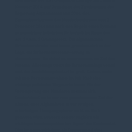
Beschlüsse der NATO-Gipfel in Chicago 2012 und in
Newport 2014, auf Grundlage der Zustimmung der
Regierung Afghanistans von 2014, des
Einsatzbeschlusses des Nordatlantikrates vom 2.
Dezember 2014 und nach den Regeln eines Systems
gegenseitiger kollektiver Sicherheit im Sinne des
Art. 24 Abs. 2 Grundgesetz. Die afghanischen
Sicherheitskräfte sind heute grundsätzlich in der
Lage, die Sicherheitsverantwortung zu
übernehmen. Sie dabei zu unterstützen, ist Ziel der
Mission. Allerdings bleibt die Sicherheitslage volatil
und der Ausbildungsbedarf ist groß. Zudem steht
mit den Parlamentswahlen im Juli 2018 eine
wichtige politische Wegmarke bevor. Mit der
Verlängerung des Mandates bekennt sich
Deutschland nicht nur zum gemeinsamen Ziel der
Allianz, dass Afghanistan in der jetzigen,
schwierigen Übergangsphase nicht im Stich
gelassen wird, sondern sendet zugleich ein
wichtiges bündnispolitisches Signal der Kontinuität.
Dies ist umso wichtiger, als Deutschland eine