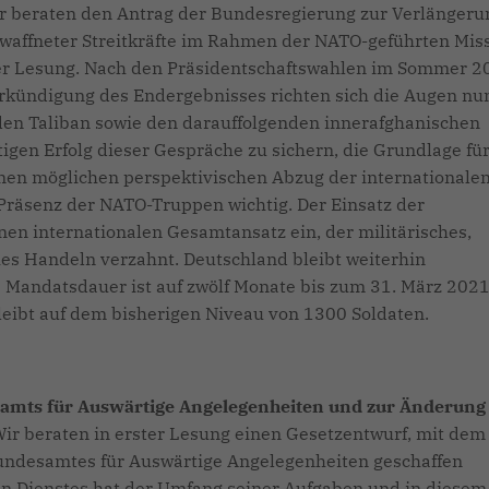
r beraten den Antrag der Bundesregierung zur Verlängeru
ewaffneter Streitkräfte im Rahmen der NATO-geführten Mis
ter Lesung. Nach den Präsidentschaftswahlen im Sommer 2
rkündigung des Endergebnisses richten sich die Augen nu
en Taliban sowie den darauffolgenden innerafghanischen
gen Erfolg dieser Gespräche zu sichern, die Grundlage für
einen möglichen perspektivischen Abzug der internationale
 Präsenz der NATO-Truppen wichtig. Der Einsatz der
nen internationalen Gesamtansatz ein, der militärisches,
es Handeln verzahnt. Deutschland bleibt weiterhin
Mandatsdauer ist auf zwölf Monate bis zum 31. März 202
leibt auf dem bisherigen Niveau von 1300 Soldaten.
samts für Auswärtige Angelegenheiten und zur Änderung
ir beraten in erster Lesung einen Gesetzentwurf, mit dem
undesamtes für Auswärtige Angelegenheiten geschaffen
en Dienstes hat der Umfang seiner Aufgaben und in diesem