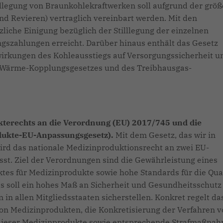
illlegung von Braunkohlekraftwerken soll aufgrund der grö
d Revieren) vertraglich vereinbart werden. Mit den
liche Einigung bezüglich der Stilllegung der einzelnen
gszahlungen erreicht. Darüber hinaus enthält das Gesetz
rkungen des Kohleausstiegs auf Versorgungssicherheit u
-Wärme-Kopplungsgesetzes und des Treibhausgas-
terechts an die Verordnung (EU) 2017/745 und die
dukte-EU-Anpassungsgesetz).
Mit dem Gesetz, das wir in
wird das nationale Medizinproduktionsrecht an zwei EU-
t. Ziel der Verordnungen sind die Gewährleistung eines
es für Medizinprodukte sowie hohe Standards für die Qual
s soll ein hohes Maß an Sicherheit und Gesundheitsschutz 
n allen Mitgliedsstaaten sicherstellen. Konkret regelt da
von Medizinprodukten, die Konkretisierung der Verfahren 
dieser Medizinprodukte sowie entsprechende Strafmaßna