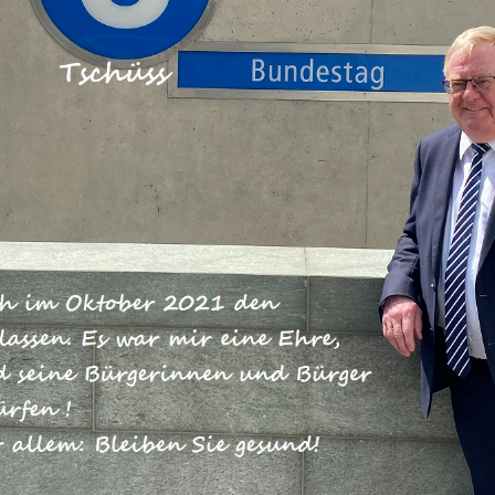
 Grenze erfordert enge europäische Koordination und
 dulden keine illegalen Grenzübertritte. Die entschlo
enten Kyriakos Mitsotakis verdient unser aller
n Tagen und Wochen weiterhin dafür sorgen, die
nd die humanitäre Not zu lindern. Dazu gehörten vor a
hutzbehörde Frontex und die Zusammenarbeit mit wicht
kei beherbergt mehrere Millionen Flüchtlinge. Deshalb i
 EU und der Türkei bei Migrationsfragen im beiderseiti
minimieren.
utschland erreicht. Wir sind unserem
d seinem Krisenstab für ihren Einsatz und ihre
 der Gefahrenlage wird laufend aktualisiert. So müssen
talien, Japan, Südkorea und dem Iran sogenannte
d Busreisende werden ausführlich über Anzeichen einer
n informiert. Für alle von uns gelten erhöhte Wachsamke
: konsequente Husten- und Niesetikette, häufiges und