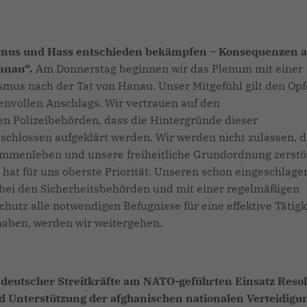
smus und Hass entschieden bekämpfen – Konsequenzen 
Hanau“.
Am Donnerstag beginnen wir das Plenum mit einer
mus nach der Tat von Hanau. Unser Mitgefühl gilt den Opf
nvollen Anschlags. Wir vertrauen auf den
n Polizeibehörden, dass die Hintergründe dieser
tschlossen aufgeklärt werden. Wir werden nicht zulassen, 
ammenleben und unsere freiheitliche Grundordnung zerstö
at für uns oberste Priorität. Unseren schon eingeschlage
bei den Sicherheitsbehörden und mit einer regelmäßigen
hutz alle notwendigen Befugnisse für eine effektive Tätigk
aben, werden wir weitergehen.
 deutscher Streitkräfte am NATO-geführten Einsatz Reso
d Unterstützung der afghanischen nationalen Verteidigu