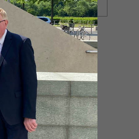
NEUES AUS DER
PARLAMENTSWOCHE
ssene
llem
igen
st
gen
it