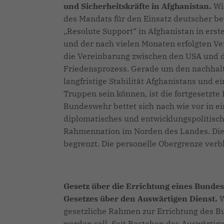
und Sicherheitskräfte in Afghanistan.
Wi
des Mandats für den Einsatz deutscher b
Resolute Support“ in Afghanistan in ers
und der nach vielen Monaten erfolgten Ve
die Vereinbarung zwischen den USA und d
Friedensprozess. Gerade um den nachhalti
langfristige Stabilität Afghanistans und 
Truppen sein können, ist die fortgesetzte
Bundeswehr bettet sich nach wie vor in ei
diplomatisches und entwicklungspolitisch
Rahmennation im Norden des Landes. Die 
begrenzt. Die personelle Obergrenze verb
Gesetz über die Errichtung eines Bunde
Gesetzes über den Auswärtigen Dienst.
W
gesetzliche Rahmen zur Errichtung des B
werden soll. Seit Bestehen des Auswärtig