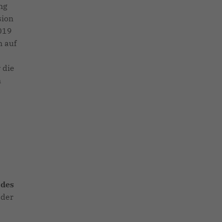
ng
sion
019
n auf
 die
n
1
 des
 der