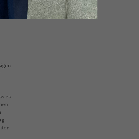
ßigen
g
e
ss es
ehen
n
ag,
iter