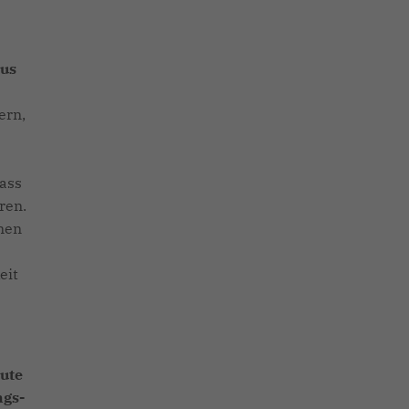
aus
ern,
dass
ren.
nen
eit
lute
ngs-