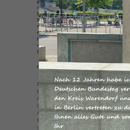
griechischen und türkisch-bulgarischen
unmissverständliche Kommunikation: Wir
Haltung des griechischen Ministerpräsid
Solidarität.
Wir werden in den kommende
europäischen Außengrenzen zu sichern u
die Stärkung der europäischen Grenzsc
Herkunfts- und Transitländern.
Die Tür
und bleibt die Kooperation zwischen der
Interesse. Wir stehen zu unserem Wort.
Gefahr durch Coronavirus kennen und 
Das Coronavirus hat mittlerweile auch De
Bundesgesundheitsminister Jens Spahn un
Aufklärungsarbeit dankbar. Die Bewertung
beispielsweise Flugreisende aus China, I
Aussteigekarten ausfüllen. Auch Zug- un
Erkrankung und mögliche Schutzmaßnahme
und praktische Hygienehinweise wie etwa