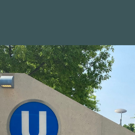
WAHLKREIS
POSITIONEN
BILDER
NEWSLETTER
RLAMENTSWOCHE
anitäre Hilfe leisten.
Die Lage an der türkisch-