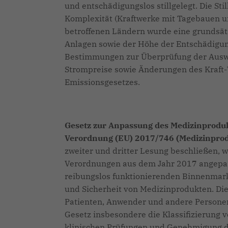
und entschädigungslos stillgelegt. Die St
Komplexität (Kraftwerke mit Tagebauen un
betroffenen Ländern wurde eine grundsätz
Anlagen sowie der Höhe der Entschädigun
Bestimmungen zur Überprüfung der Auswi
Strompreise sowie Änderungen des Kraft
Emissionsgesetzes.
Gesetz zur Anpassung des Medizinproduk
Verordnung (EU) 2017/746 (Medizinpro
zweiter und dritter Lesung beschließen, 
Verordnungen aus dem Jahr 2017 angepass
reibungslos funktionierenden Binnenmarkt
und Sicherheit von Medizinprodukten. Die
Patienten, Anwender und andere Personen i
Gesetz insbesondere die Klassifizierung 
klinischen Prüfungen und Genehmigung 