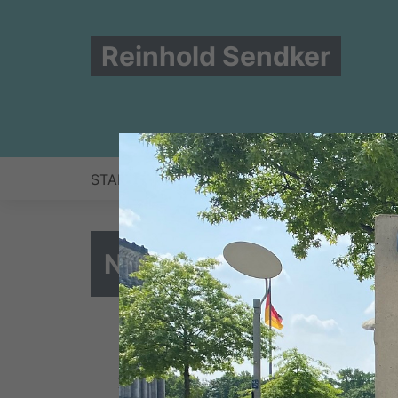
Reinhold Sendker
START
NEWS
ZUR PERSON
BERLIN
NEUES AUS DER PA
Europäische Außengrenzen sichern, hum