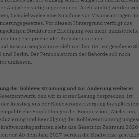
ller Aufgaben stetig zugenommen. Auch künftig werden wei
en, beispielsweise eine Zunahme von Visumsanträgen im
derungsgesetzes. Vor diesem Hintergrund verfolgt das
ngsfähigen Struktur zur Erledigung von nicht-ministeriell
ndelung entsprechender Aufgaben in einer
nd Ressourcengewinn erzielt werden. Der vorgesehene Si
l und Berlin. Der Personalstamm der Behörde soll nach
ter umfassen.
gung der Kohleverstromung und zur Änderung weiterer
Gesetzentwurfs, den wir in erster Lesung besprechen, ist
 der Ausstieg aus der Kohlestromversorgung bis spätesten
ergiepolitische Empfehlungen der Kommission „Wachstum,
Reduzierung und Beendigung der Kohleverstromung umges
lekraftwerkskapazitäten sieht das Gesetz im Zeitraum 2020
n vor. Ab dem Jahr 2027 werden die Kraftwerke gesetzli