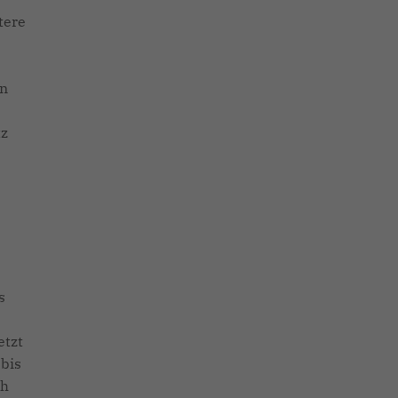
tere
en
tz
s
etzt
 bis
ch