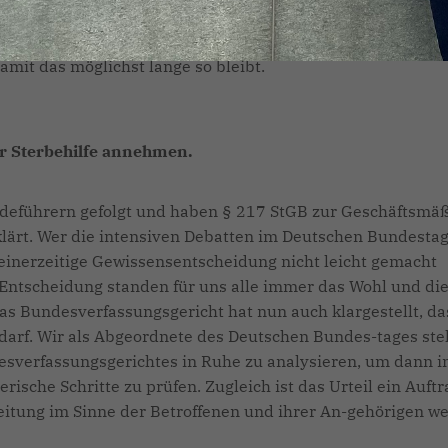
 Erkrankten wahren. Die Gesundheitsgefahr für die
von den Experten des Robert Koch-Instituts als mäßig
damit das möglichst lange so bleibt.
ur Sterbehilfe annehmen.
rdeführern gefolgt und haben § 217 StGB zur Geschäftsmä
rklärt. Wer die intensiven Debatten im Deutschen Bundesta
 seinerzeitige Gewissensentscheidung nicht leicht gemacht
Entscheidung standen für uns alle immer das Wohl und di
s Bundesverfassungsgericht hat nun auch klargestellt, da
n darf. Wir als Abgeordnete des Deutschen Bundes-tages st
desverfassungsgerichtes in Ruhe zu analysieren, um dann i
ische Schritte zu prüfen. Zugleich ist das Urteil ein Auftr
eitung im Sinne der Betroffenen und ihrer An-gehörigen we