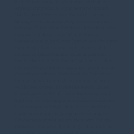
ist die Reduzierung der Wahlkreise ein heikler
Ansatzpunkt für mich. Schon heute reicht mein
Wahlkreis von Westbevern-Vadrup bis Liesborn-
Göttingen, wo ich für den Weg 1,5 Autostunden
benötige. Für mich hat der direkte Kontakt mit den
Bürgern und Bürgerinnen oberste Priorität.
Insbesondere im ländlichen Raum wird es für einen
Bundestagsabgeordneten sehr schwierig, den
Kontakt zu seinen Wählern bei noch größeren
Wahlkreisen zu halten. Unser Koalitionsausschuss
hat Ende August einen Kompromiss gefunden, mit
dem wir ein weiteres Anwachsen des Deutschen
Bundestages bei der nächsten Bundestagswahl
verhindern können. Es wird eine Reform in drei
Schritten geben. Bereits ab der Bundestagswahl
2021 werden Überhangmandate teilweise mit den
Listenmandaten der gleichen Partei verrechnet,
damit eine föderal ausgewogene Verteilung der
Bundestagsmandate gewährleistet wird. Um die
Größe des Deutschen Bundestages dauerhaft zu
reduzieren, wird bis Ende September 2020 im