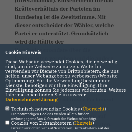
(Direktmandat). Entscheidend für das
Kräfteverhältnis der Parteien im
Bundestag ist die Zweitstimme. Mit
dieser entscheidet der Wähler, welche
Partei er unterstützt. Grundsätzlich
wird die Hälfte der
Bundestagsmandate über die
Cookie Hinweis
Landeslisten vergeben und die andere
Diese Webseite verwendet Cookies, die notwendig
Hälfte über die Direktmandate. Da
sind, um die Webseite zu nutzen. Weiterhin
verwenden wir Dienste von Drittanbietern, die uns
Deutschland aktuell in 299 Wahlkreise
helfen, unser Webangebot zu verbessern (Website-
Optmierung). Für die Verwendung bestimmter
aufgeteilt ist, liegt die gesetzliche
Dienste, benötigen wir Ihre Einwilligung. Ihre
Einwilligung können Sie jederzeit widerrufen. Weitere
Mitgliederzahl bei 598. In dieser
Informationen finden Sie in unserer
Legislaturperiode ist unser Parlament
Datenschutzerklärung
.
jedoch auf 709 Sitze gewachsen. Die
Technisch notwendige Cookies (
Übersicht
)
Die notwendigen Cookies werden allein für den
zusätzlichen 111 Sitze beruhen auf
ordnungsgemäßen Gebrauch der Webseite benötigt.
Cookies von Drittanbietern (
Hinweis
)
Überhang- und Ausgleichsmandaten.
Derzeit verzichten wir auf Scripte von Drittanbietern auf der