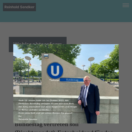
Reinhold Sendker
Wahlrechtsreform
Unsere personalisierte Verhältniswahl
in Deutschland ist ein exzellentes, aber
auch kompliziertes Konstrukt.
Auf den Stimmzetteln der
Wahlberechtigten sind zwei Kreuze zu
setzen. Mit der Erststimme legen die
Wähler fest, wer sie persönlich im
Bundestag vertreten soll