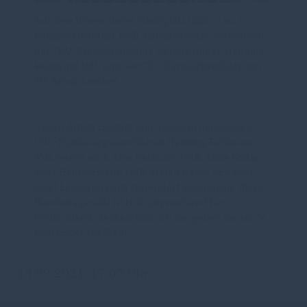
Auf dem Warendorfer Marktplatz (Bild v.l.n.r.):
Reinhold Sendker MdB, Katrin Schulze Zurmussen,
der CDU-Kreisvorsitzende Markus Höner, Henning
Rehbaum MdL und der CDU-Kanzlerkandidat und
MP Armin Laschet
Neben Armin Laschet und unserem heimischen
CDU-Bundestagskandidaten Henning Rehbaum
MdL waren auch Anja Karliczek MdB, Anne König,
Marc Henrichmann MdB, Stefan Nacke und Karl-
Josef Laumann nach Warendorf gekommen. Diese
Bundestagswahl ist richtungsweisend für
Deutschland, deshalb bitte ich Sie: gehen Sie am 26.
September zur Wahl!
18.09.2021, 17:07 Uhr