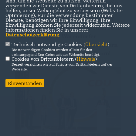
sind, um die Webseite zu nutzen. Weiterhin
Wahlkampfendspurt ein. Dass ihn sein
verwenden wir Dienste von Drittanbietern, die uns
einziger Wahlkampftermin im
helfen, unser Webangebot zu verbessern (Website-
Optmierung). Für die Verwendung bestimmter
Münsterland in den Kreis Warendorf
Dienste, benötigen wir Ihre Einwilligung. Ihre
Einwilligung können Sie jederzeit widerrufen. Weitere
führte, war nicht nur für die rund 1000
Informationen finden Sie in unserer
Datenschutzerklärung
.
Zuhörer auf dem Warendorfer
Marktplatz ein starkes Signal, sondern
Technisch notwendige Cookies (
Übersicht
)
Die notwendigen Cookies werden allein für den
für den gesamten ländlichen Raum!
ordnungsgemäßen Gebrauch der Webseite benötigt.
Cookies von Drittanbietern (
Hinweis
)
Derzeit verzichten wir auf Scripte von Drittanbietern auf der
Webseite.
Einverstanden